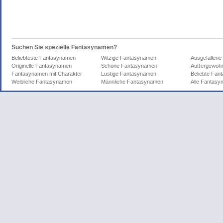
Suchen Sie spezielle Fantasynamen?
Beliebteste Fantasynamen
Witzige Fantasynamen
Ausgefallen
Originelle Fantasynamen
Schöne Fantasynamen
Außergewöhn
Fantasynamen mit Charakter
Lustige Fantasynamen
Beliebte Fa
Weibliche Fantasynamen
Männliche Fantasynamen
Alle Fantas