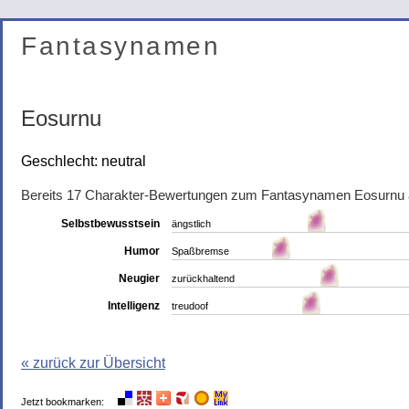
Fantasynamen
Eosurnu
Geschlecht: neutral
Bereits 17 Charakter-Bewertungen zum Fantasynamen Eosurnu
Selbstbewusstsein
ängstlich
Humor
Spaßbremse
Neugier
zurückhaltend
Intelligenz
treudoof
« zurück zur Übersicht
Jetzt bookmarken: