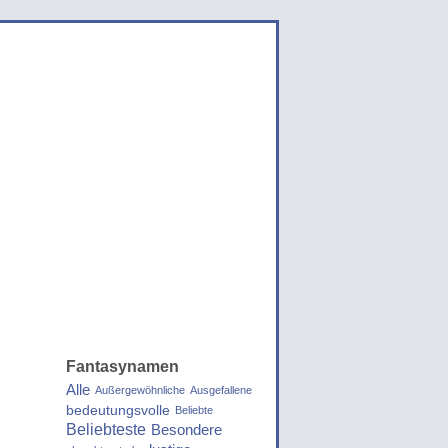
Fantasynamen
Alle
Außergewöhnliche
Ausgefallene
bedeutungsvolle
Beliebte
Beliebteste
Besondere