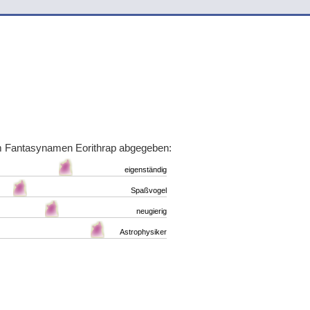
m Fantasynamen Eorithrap abgegeben:
eigenständig
Spaßvogel
neugierig
Astrophysiker