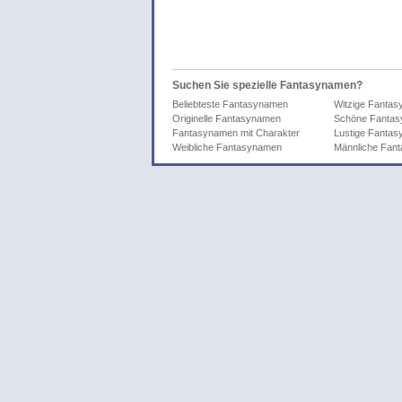
Suchen Sie spezielle Fantasynamen?
Beliebteste Fantasynamen
Witzige Fanta
Originelle Fantasynamen
Schöne Fanta
Fantasynamen mit Charakter
Lustige Fanta
Weibliche Fantasynamen
Männliche Fan