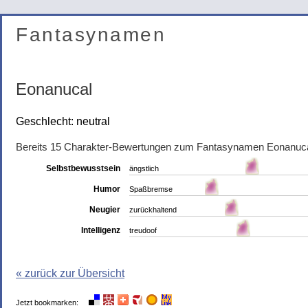
Fantasynamen
Eonanucal
Geschlecht: neutral
Bereits 15 Charakter-Bewertungen zum Fantasynamen Eonanuc
Selbstbewusstsein
ängstlich
Humor
Spaßbremse
Neugier
zurückhaltend
Intelligenz
treudoof
« zurück zur Übersicht
Jetzt bookmarken: