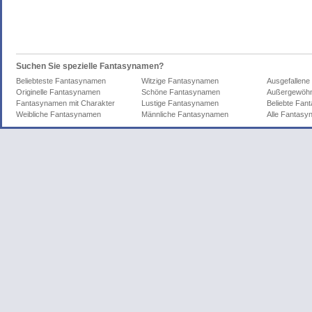
Suchen Sie spezielle Fantasynamen?
Beliebteste Fantasynamen
Witzige Fantasynamen
Ausgefallen
Originelle Fantasynamen
Schöne Fantasynamen
Außergewöhn
Fantasynamen mit Charakter
Lustige Fantasynamen
Beliebte Fa
Weibliche Fantasynamen
Männliche Fantasynamen
Alle Fantas