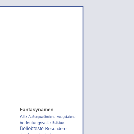
Fantasynamen
Alle
Außergewöhnliche
Ausgefallene
bedeutungsvolle
Beliebte
Beliebteste
Besondere