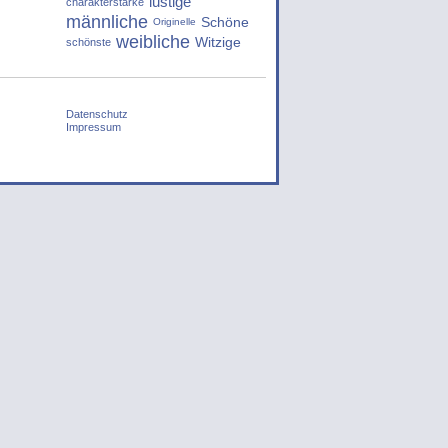
lustige
charakterstarke
männliche
Schöne
Originelle
weibliche
Witzige
schönste
Datenschutz
Impressum