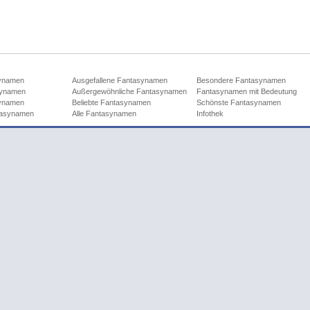
synamen
Ausgefallene Fantasynamen
Besondere Fantasynamen
synamen
Außergewöhnliche Fantasynamen
Fantasynamen mit Bedeutung
synamen
Beliebte Fantasynamen
Schönste Fantasynamen
tasynamen
Alle Fantasynamen
Infothek