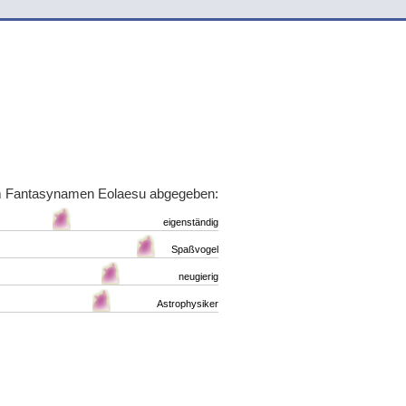
m Fantasynamen Eolaesu abgegeben:
eigenständig
Spaßvogel
neugierig
Astrophysiker