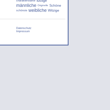
lustige
charakterstarke
männliche
Schöne
Originelle
weibliche
Witzige
schönste
Datenschutz
Impressum