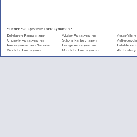
Suchen Sie spezielle Fantasynamen?
Beliebteste Fantasynamen
Witzige Fantasynamen
Ausgefallen
Originelle Fantasynamen
Schöne Fantasynamen
Außergewöhn
Fantasynamen mit Charakter
Lustige Fantasynamen
Beliebte Fa
Weibliche Fantasynamen
Männliche Fantasynamen
Alle Fantas