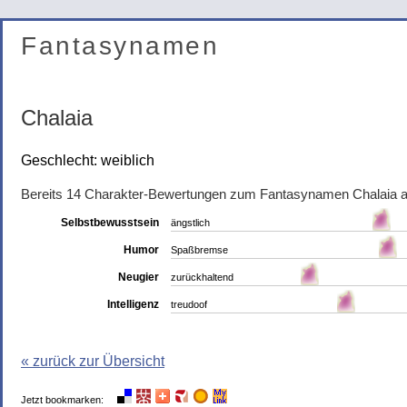
Fantasynamen
Chalaia
Geschlecht: weiblich
Bereits 14 Charakter-Bewertungen zum Fantasynamen Chalaia 
Selbstbewusstsein
ängstlich
Humor
Spaßbremse
Neugier
zurückhaltend
Intelligenz
treudoof
« zurück zur Übersicht
Jetzt bookmarken: