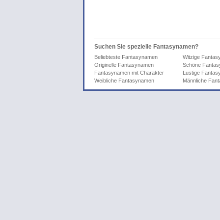
Suchen Sie spezielle Fantasynamen?
Beliebteste Fantasynamen
Witzige Fanta
Originelle Fantasynamen
Schöne Fanta
Fantasynamen mit Charakter
Lustige Fanta
Weibliche Fantasynamen
Männliche Fan