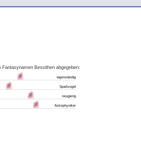
m Fantasynamen Bessithen abgegeben:
eigenständig
Spaßvogel
neugierig
Astrophysiker