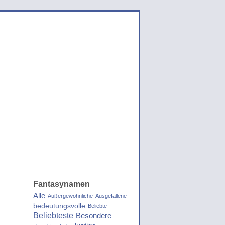
Fantasynamen
Alle
Außergewöhnliche
Ausgefallene
bedeutungsvolle
Beliebte
Beliebteste
Besondere