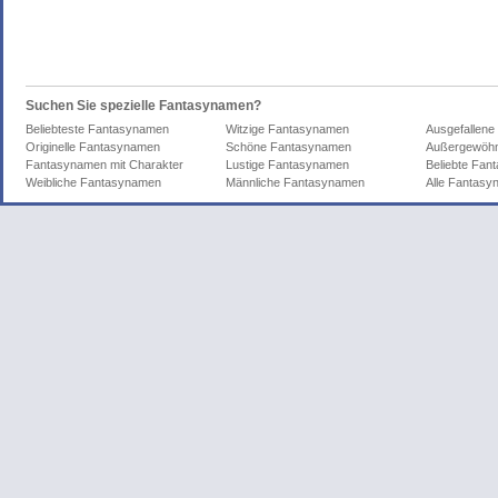
Suchen Sie spezielle Fantasynamen?
Beliebteste Fantasynamen
Witzige Fantasynamen
Ausgefallen
Originelle Fantasynamen
Schöne Fantasynamen
Außergewöhn
Fantasynamen mit Charakter
Lustige Fantasynamen
Beliebte Fa
Weibliche Fantasynamen
Männliche Fantasynamen
Alle Fantas