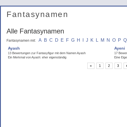
Fantasynamen
Alle Fantasynamen
A
B
C
D
E
F
G
H
I
J
K
L
M
N
O
P
Q
Fantasynamen mit:
Ayash
Ayeni
13 Bewertungen zur Fantasyfigur mit dem Namen Ayash
17 Bewe
Ein Merkmal von Ayash: eher eigenständig
Eine Eig
«
1
2
3